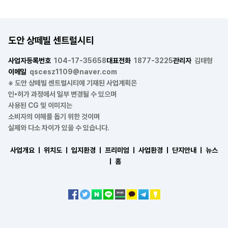
도안 상떼빌 센트럴시티
사업자등록번호
104-17-35658
대표전화
1877-3225
관리자
김태형
이메일
qscesz1109@naver.com
※ 도안 상떼빌 센트럴시티에 기재된 사업계획은
인•허가 과정에서 일부 변경될 수 있으며
사용된 CG 및 이미지는
소비자의 이해를 돕기 위한 것이며
실제와 다소 차이가 있을 수 있습니다.
사업개요 ㅣ
위치도 ㅣ
입지환경 ㅣ
프리미엄 ㅣ
사업환경 ㅣ
단지안내 ㅣ
뉴스
ㅣ
홈