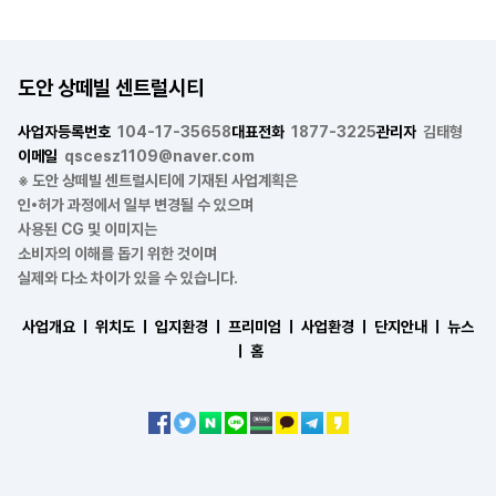
도안 상떼빌 센트럴시티
사업자등록번호
104-17-35658
대표전화
1877-3225
관리자
김태형
이메일
qscesz1109@naver.com
※ 도안 상떼빌 센트럴시티에 기재된 사업계획은
인•허가 과정에서 일부 변경될 수 있으며
사용된 CG 및 이미지는
소비자의 이해를 돕기 위한 것이며
실제와 다소 차이가 있을 수 있습니다.
사업개요 ㅣ
위치도 ㅣ
입지환경 ㅣ
프리미엄 ㅣ
사업환경 ㅣ
단지안내 ㅣ
뉴스
ㅣ
홈